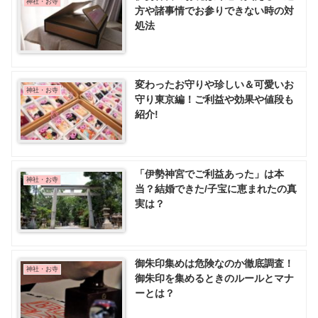
神社・お寺
方や諸事情でお参りできない時の対
処法
変わったお守りや珍しい＆可愛いお
神社・お寺
守り東京編！ご利益や効果や値段も
紹介!
「伊勢神宮でご利益あった」は本
神社・お寺
当？結婚できた/子宝に恵まれたの真
実は？
御朱印集めは危険なのか徹底調査！
神社・お寺
御朱印を集めるときのルールとマナ
ーとは？