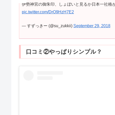
伊勢神宮の御朱印、しょぼいと見るか日本一社格
pic.twitter.com/DrO9HzH7E2
— すずっきー (@su_zukkii)
September 29, 2018
口コミ②やっぱりシンプル？