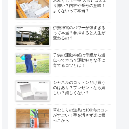
おみくじ【一番 大吉】は凶よ
り怖い？内容や番号の意味！
よくないって本当？
伊勢神宮のパワーが強すぎる
って本当？参拝すると人生が
変わるの？
子供の運動神経は母親から遺
伝って本当？運動好きな子に
育てるコツとは！
シャネルのコットンだけ買う
のはあり？プレゼントなら嬉
しい？嬉しくない？
草むしりの道具は100均のコレ
がすごい！手を汚さず楽に根
っこから