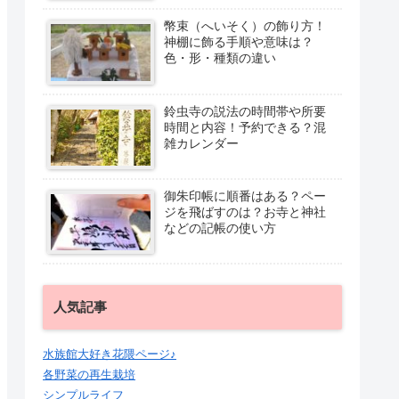
幣束（へいそく）の飾り方！
神棚に飾る手順や意味は？
色・形・種類の違い
鈴虫寺の説法の時間帯や所要
時間と内容！予約できる？混
雑カレンダー
御朱印帳に順番はある？ペー
ジを飛ばすのは？お寺と神社
などの記帳の使い方
人気記事
水族館大好き花隈ページ♪
各野菜の再生栽培
シンプルライフ