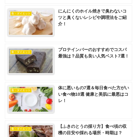
にんにくのホイル焼きで臭わないコ
食・ダイエット
ツと臭くないレシピや調理法をご紹
介！
プロテインバーのおすすめでコスパ
食・ダイエット
最強は？品質も良い人気ベスト7選！
体に悪いもの7選＆毎日食べた方がい
食・ダイエット
い食べ物10選 健康と美肌に最悪はコ
レ！
【ふきのとうの採り方】食べ頃の収
食・ダイエット
穫の目安や採れる場所・時期は？