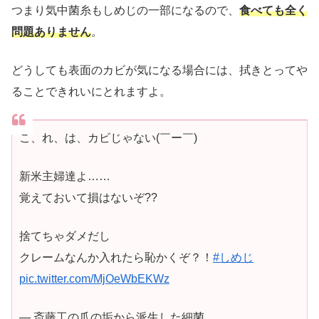
つまり気中菌糸もしめじの一部になるので、
食べても全く
問題ありません
。
どうしても表面のカビが気になる場合には、拭きとってや
ることできれいにとれますよ。
こ、れ、は、カビじゃない(￣ー￣)
新米主婦達よ……
覚えておいて損はないぞ??
捨てちゃダメだし
クレームなんか入れたら恥かくぞ？！
#しめじ
pic.twitter.com/MjOeWbEKWz
— 斎藤工の爪の垢から派生した細菌