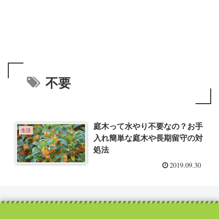
不要
庭木って水やり不要なの？お手
生活
入れ簡単な庭木や長期留守の対
処法
2019.09.30