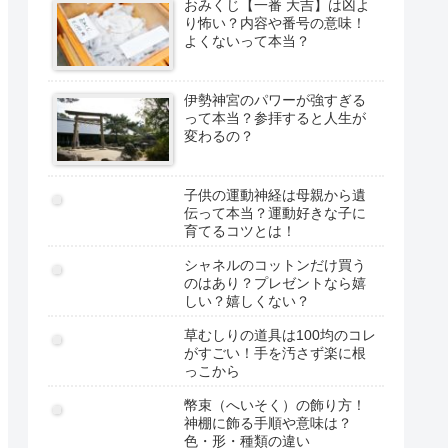
おみくじ【一番 大吉】は凶よ
り怖い？内容や番号の意味！
よくないって本当？
伊勢神宮のパワーが強すぎる
って本当？参拝すると人生が
変わるの？
子供の運動神経は母親から遺
伝って本当？運動好きな子に
育てるコツとは！
シャネルのコットンだけ買う
のはあり？プレゼントなら嬉
しい？嬉しくない？
草むしりの道具は100均のコレ
がすごい！手を汚さず楽に根
っこから
幣束（へいそく）の飾り方！
神棚に飾る手順や意味は？
色・形・種類の違い