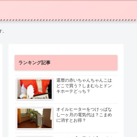
す。
ランキング記事
還暦の赤いちゃんちゃんこは
どこで買う？しまむらとドン
キホーテどっち？
オイルヒーターをつけっぱな
し一ヶ月の電気代は？こまめ
に消すとお得？