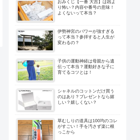
おみくじ【一番 大吉】は凶よ
り怖い？内容や番号の意味！
よくないって本当？
伊勢神宮のパワーが強すぎる
って本当？参拝すると人生が
変わるの？
子供の運動神経は母親から遺
伝って本当？運動好きな子に
育てるコツとは！
シャネルのコットンだけ買う
のはあり？プレゼントなら嬉
しい？嬉しくない？
草むしりの道具は100均のコレ
がすごい！手を汚さず楽に根
っこから