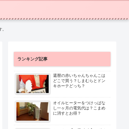
す。
ランキング記事
還暦の赤いちゃんちゃんこは
どこで買う？しまむらとドン
キホーテどっち？
オイルヒーターをつけっぱな
し一ヶ月の電気代は？こまめ
に消すとお得？