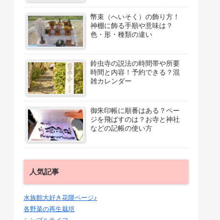
幣束（へいそく）の飾り方！
神棚に飾る手順や意味は？
色・形・種類の違い
鈴虫寺の説法の時間帯や所要
時間と内容！予約できる？混
雑カレンダー
御朱印帳に順番はある？ペー
ジを飛ばすのは？お寺と神社
などの記帳の使い方
人気記事
水族館大好き花隈ページ♪
各野菜の再生栽培