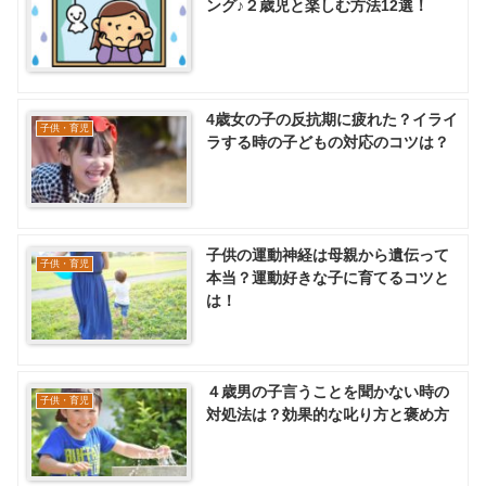
ング♪２歳児と楽しむ方法12選！
4歳女の子の反抗期に疲れた？イライ
子供・育児
ラする時の子どもの対応のコツは？
子供の運動神経は母親から遺伝って
子供・育児
本当？運動好きな子に育てるコツと
は！
４歳男の子言うことを聞かない時の
子供・育児
対処法は？効果的な叱り方と褒め方