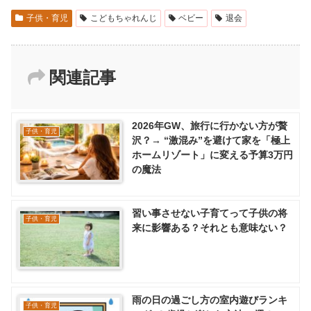
子供・育児
こどもちゃれんじ
ベビー
退会
関連記事
2026年GW、旅行に行かない方が贅
子供・育児
沢？→ “激混み”を避けて家を「極上
ホームリゾート」に変える予算3万円
の魔法
習い事させない子育てって子供の将
子供・育児
来に影響ある？それとも意味ない？
雨の日の過ごし方の室内遊びランキ
子供・育児