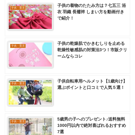
子供の着物のたたみ方は？七五三 浴
子供・育児
衣 羽織 長襦袢 しまい方を動画付き
で紹介！
子供の乾燥肌でかきむしりを止める
子供・育児
乾燥性敏感肌の対策法3つ！市販クリ
ームならコレ
子供自転車用ヘルメット【1歳向け】
子供・育児
選ぶポイントと口コミで人気５選！
5歳男の子へのプレゼント♪送料無料
子供・育児
1000円以内で絶対喜ばれるおすすめ
7選