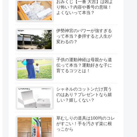
おみくじ【一番 大吉】は凶よ
り怖い？内容や番号の意味！
よくないって本当？
伊勢神宮のパワーが強すぎる
って本当？参拝すると人生が
変わるの？
子供の運動神経は母親から遺
伝って本当？運動好きな子に
育てるコツとは！
シャネルのコットンだけ買う
のはあり？プレゼントなら嬉
しい？嬉しくない？
草むしりの道具は100均のコレ
がすごい！手を汚さず楽に根
っこから