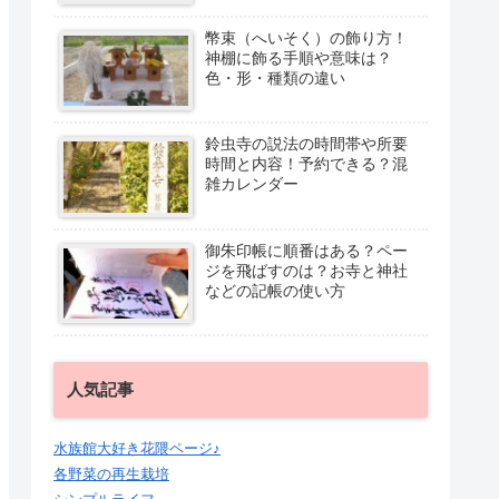
幣束（へいそく）の飾り方！
神棚に飾る手順や意味は？
色・形・種類の違い
鈴虫寺の説法の時間帯や所要
時間と内容！予約できる？混
雑カレンダー
御朱印帳に順番はある？ペー
ジを飛ばすのは？お寺と神社
などの記帳の使い方
人気記事
水族館大好き花隈ページ♪
各野菜の再生栽培