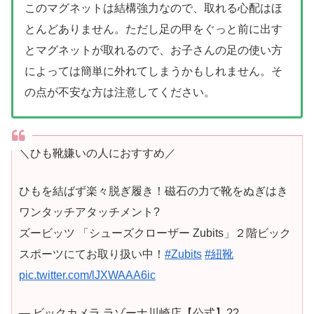
このマグネットは結構強力なので、取れる心配はほ
とんどありません。ただし足の甲をぐっと前に出す
とマグネットが取れるので、お子さんの足の使い方
によっては簡単に外れてしまうかもしれません。そ
の点が不安な方は注意してください。
＼ひも靴嫌いの人におすすめ／
ひもを結ばず楽々脱ぎ履き！磁石の力で靴をぬぎはき
ワンタッチアタッチメント?
ズービッツ 「シューズクローザー Zubits」２階ビック
スポーツにてお取り扱い中！
#Zubits
#紐靴
pic.twitter.com/lJXWAAA6ic
— ビックカメラ ラゾーナ川崎店【公式】??