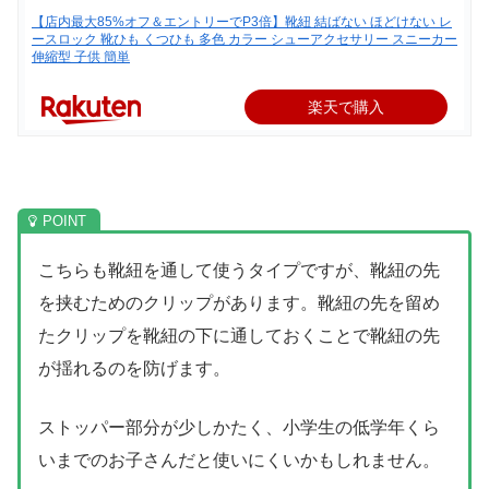
【店内最大85%オフ＆エントリーでP3倍】靴紐 結ばない ほどけない レ
ースロック 靴ひも くつひも 多色 カラー シューアクセサリー スニーカー
伸縮型 子供 簡単
楽天で購入
こちらも靴紐を通して使うタイプですが、靴紐の先
を挟むためのクリップがあります。靴紐の先を留め
たクリップを靴紐の下に通しておくことで靴紐の先
が揺れるのを防げます。
ストッパー部分が少しかたく、小学生の低学年くら
いまでのお子さんだと使いにくいかもしれません。