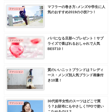
マフラーの巻き方♪メンズや学生に人
ファッション
気のおすすめ2019の小技7つ！
パパになる旦那へプレゼント！サプ
ファッション
ライズで喜ばれるおしゃれで人気
BEST10！
質のいいニットブランドは？レディ
ファッション
ース・メンズ別人気ブランド画像付
き10選！
30代前半女性のスーツはどこで買
ファッション
う？お財布にもやさしくTPOで使い
こなせるのは？