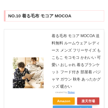
NO.10 着る毛布 モコア MOCOA
着る毛布 モコア MOCOA 送
料無料 ルームウェア レディ
ース メンズ フリーサイズ も
こもこ モコモコ かわいい 可
愛い おしゃれ 着るブランケ
ット フード付き 部屋着 パジ
ャマ ガウン 秋冬 あったかグ
ッズ 暖かい
created by
Rinker
Amazon
楽天市場