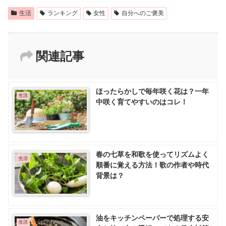
生活
ランキング
女性
自分へのご褒美
関連記事
ほったらかしで毎年咲く花は？一年
生活
中咲く育てやすいのはコレ！
春の七草を和歌を使ってリズムよく
生活
順番に覚える方法！歌の作者や時代
背景は？
油をキッチンペーパーで処理する安
生活