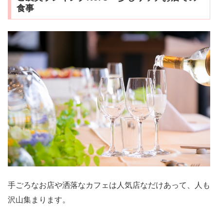
食事
手ごろなお店や洒落なカフェは人気店なだけあって、人も
沢山集まります。