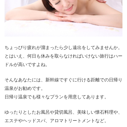
ちょっぴり疲れが溜まったら少し遠出をしてみませんか。
とはいえ、何日も休みを取らなければいけない旅行はハー
ドルが高いですよね。
そんなあなたには、新幹線ですぐに行ける距離での日帰り
温泉がお勧めです。
日帰り温泉でも様々なプランを用意してあります。
ゆったりとしたお風呂や貸切風呂、美味しい懐石料理や、
エステやヘッドスパ、アロマトリートメントなど。