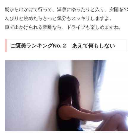
朝から出かけて行って、温泉にゆったりと入り、夕陽をの
んびりと眺めたらきっと気分もスッキリしますよ。
車で出かけられる距離なら、ドライブも楽しめますね。
ご褒美ランキングNo.２ あえて何もしない