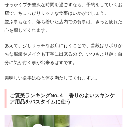
せっかくプチ贅沢な時間を過ごすなら、予約をしていくお
店で、ちょっぴりリッチな食事はいかがでしょう。
並ぶ事もなく、落ち着いた店内での食事は、きっと疲れた
心を癒してくれます。
あえて、少しリッチなお店に行くことで、普段はサボりが
ちな服装やメイクも丁寧に出来るので、いつもより輝く自
分に気が付く事が出来るはずです。
美味しい食事は心と体を満たしてくれますよ。
ご褒美ランキングNo.４ 香りのよいスキンケ
ア用品をバスタイムに使う