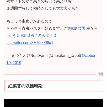
両サイドのかき菜＆のらぼう菜よりも
１週間ずらして種蒔きしても大丈夫かも？
ちょっと虫食いがあるので
そろそろ青虫バスター始めます。??
#家庭菜園
左から
#かき菜
#紅菜苔
#のらぼう菜
pic.twitter.com/8MMkxZ8lu1
— まつもと＠NoraFarm (@norafarm_tweet)
October
10, 2019
紅菜苔の収穫時期