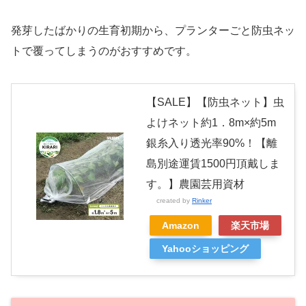
発芽したばかりの生育初期から、プランターごと防虫ネッ
トで覆ってしまうのがおすすめです。
【SALE】【防虫ネット】虫
よけネット約1．8m×約5m
銀糸入り透光率90%！【離
島別途運賃1500円頂戴しま
す。】農園芸用資材
created by
Rinker
Amazon
楽天市場
Yahooショッピング