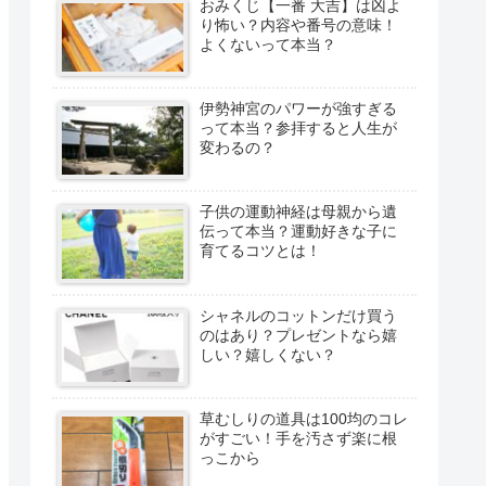
おみくじ【一番 大吉】は凶よ
り怖い？内容や番号の意味！
よくないって本当？
伊勢神宮のパワーが強すぎる
って本当？参拝すると人生が
変わるの？
子供の運動神経は母親から遺
伝って本当？運動好きな子に
育てるコツとは！
シャネルのコットンだけ買う
のはあり？プレゼントなら嬉
しい？嬉しくない？
草むしりの道具は100均のコレ
がすごい！手を汚さず楽に根
っこから