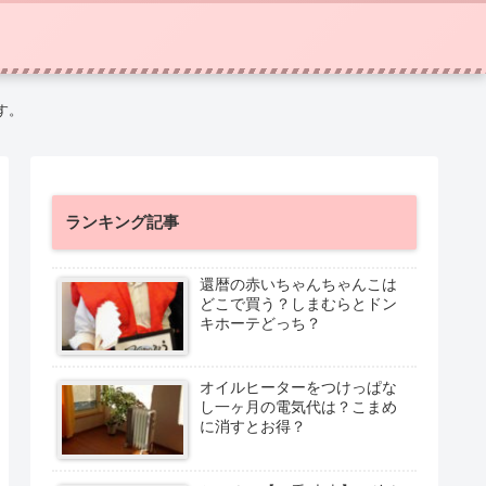
す。
ランキング記事
還暦の赤いちゃんちゃんこは
どこで買う？しまむらとドン
キホーテどっち？
オイルヒーターをつけっぱな
し一ヶ月の電気代は？こまめ
に消すとお得？