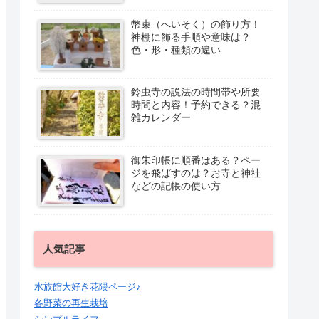
幣束（へいそく）の飾り方！
神棚に飾る手順や意味は？
色・形・種類の違い
鈴虫寺の説法の時間帯や所要
時間と内容！予約できる？混
雑カレンダー
御朱印帳に順番はある？ペー
ジを飛ばすのは？お寺と神社
などの記帳の使い方
人気記事
水族館大好き花隈ページ♪
各野菜の再生栽培