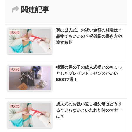
関連記事
孫の成人式、お祝い金額の相場は？
成人式
品物でもいいの？祝儀袋の書き方や
渡す時期
後輩の男の子の成人式祝いのちょっ
成人式
としたプレゼント！センスがいい
BEST7選！
成人式のお祝い返し祖父母はどうす
成人式
る？いらないといわれた時のマナー
は？