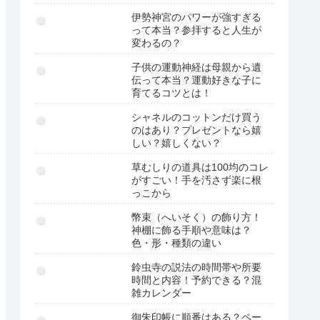
伊勢神宮のパワーが強すぎる
って本当？参拝すると人生が
変わるの？
子供の運動神経は母親から遺
伝って本当？運動好きな子に
育てるコツとは！
シャネルのコットンだけ買う
のはあり？プレゼントなら嬉
しい？嬉しくない？
草むしりの道具は100均のコレ
がすごい！手を汚さず楽に根
っこから
幣束（へいそく）の飾り方！
神棚に飾る手順や意味は？
色・形・種類の違い
鈴虫寺の説法の時間帯や所要
時間と内容！予約できる？混
雑カレンダー
御朱印帳に順番はある？ペー