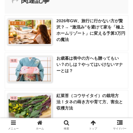
関連記事
2026年GW、旅行に行かない方が贅
子供・育児
沢？→ “激混み”を避けて家を「極上
ホームリゾート」に変える予算3万円
の魔法
お歳暮は喪中の方へも贈ってもい
生活
い？のしは？やってはいけないマナ
ーとは？
紅菜苔（コウサイタイ）の栽培方
生活
法！タネの蒔き方や育て方、害虫と
収穫方法
メニュー
ホーム
検索
トップ
サイドバー
傘の歴史をわかりやすく紹介！洋傘