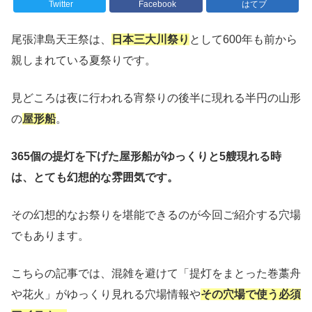
Twitter
Facebook
はてブ
尾張津島天王祭は、
日本三大川祭り
として600年も前から
親しまれている夏祭りです。
見どころは夜に行われる宵祭りの後半に現れる半円の山形
の
屋形船
。
365個の提灯を下げた屋形船がゆっくりと5艘現れる時
は、とても幻想的な雰囲気です。
その幻想的なお祭りを堪能できるのが今回ご紹介する穴場
でもあります。
こちらの記事では、混雑を避けて「提灯をまとった巻藁舟
や花火」がゆっくり見れる穴場情報や
その穴場で使う必須