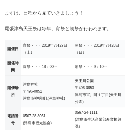
まずは、日程から見ていきましょう！
尾張津島天王祭は毎年、宵祭と朝祭が行われます。
宵祭・・・2019年7月27日
朝祭・・・2019年7月28日
開催日
（土）
（日）
開催時
宵祭・・・18：00～
朝祭・・・9：10～
間
天王川公園
津島神社
開催場
〒496-0853
〒496-0851
所
津島市宮川町１丁目(天王川
津島市神明町1(津島神社)
公園)
0567-24-1111
電話番
0567-28-8051
(津島市生活産業部産業振興
号
(津島市観光協会)
課)