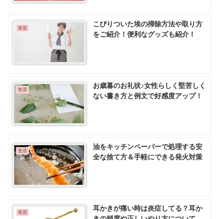
こびりついた埃の掃除方法や取り方
生活
をご紹介！便利なグッズも紹介！
お歳暮のお礼状♪女性らしく堅苦しく
生活
ない書き方と例文で好感度アップ！
油をキッチンペーパーで処理する安
生活
全な捨て方＆手軽にできる発火対策
耳かきが痛い時は炎症してる？耳か
生活
きの頻度や正しいやり方について