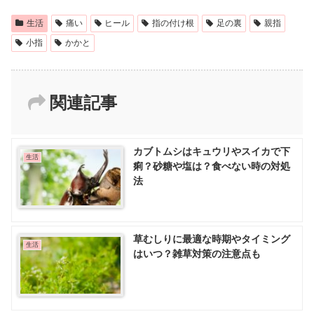
生活
痛い
ヒール
指の付け根
足の裏
親指
小指
かかと
関連記事
カブトムシはキュウリやスイカで下
生活
痢？砂糖や塩は？食べない時の対処
法
草むしりに最適な時期やタイミング
生活
はいつ？雑草対策の注意点も