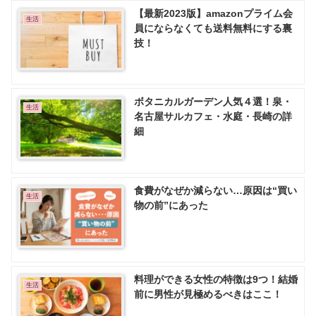
【最新2023版】amazonプライム会
生活
員にならなくても送料無料にする裏
技！
ボタニカルガーデン人気４選！泉・
生活
名古屋サルカフェ・水庭・長崎の詳
細
食費がなぜか減らない…原因は“買い
生活
物の前”にあった
料理ができる女性の特徴は9つ！結婚
生活
前に男性が見極めるべきはここ！