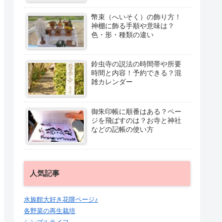
幣束（へいそく）の飾り方！
神棚に飾る手順や意味は？
色・形・種類の違い
鈴虫寺の説法の時間帯や所要
時間と内容！予約できる？混
雑カレンダー
御朱印帳に順番はある？ペー
ジを飛ばすのは？お寺と神社
などの記帳の使い方
人気記事
水族館大好き花隈ページ♪
各野菜の再生栽培