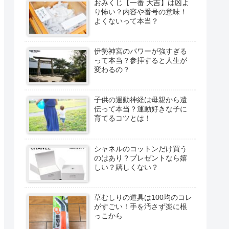
おみくじ【一番 大吉】は凶よ
り怖い？内容や番号の意味！
よくないって本当？
伊勢神宮のパワーが強すぎる
って本当？参拝すると人生が
変わるの？
子供の運動神経は母親から遺
伝って本当？運動好きな子に
育てるコツとは！
シャネルのコットンだけ買う
のはあり？プレゼントなら嬉
しい？嬉しくない？
草むしりの道具は100均のコレ
がすごい！手を汚さず楽に根
っこから