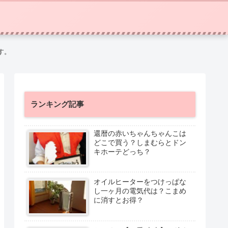
す。
ランキング記事
還暦の赤いちゃんちゃんこは
どこで買う？しまむらとドン
キホーテどっち？
オイルヒーターをつけっぱな
し一ヶ月の電気代は？こまめ
に消すとお得？