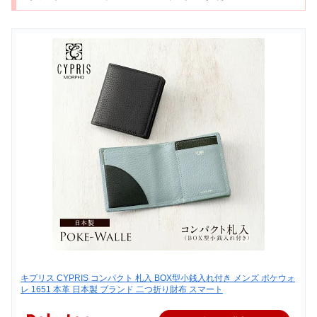
キプリス CYPRIS コンパクト 札入 BOX型小銭入れ付き メンズ ポケウォ
レ 1651 本革 日本製 ブランド 二つ折り財布 スマート