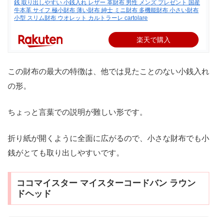
銭 取り出しやすい 小銭入れ レザー 革財布 男性 メンズ プレゼント 国産
牛本革 サイフ 極小財布 薄い財布 紳士 ミニ財布 多機能財布 小さい財布
小型 スリム財布 ウオレット カルトラーレ cartolare
楽天で購入
この財布の最大の特徴は、他では見たことのない小銭入れ
の形。
ちょっと言葉での説明が難しい形です。
折り紙が開くように全面に広がるので、小さな財布でも小
銭がとても取り出しやすいです。
ココマイスター マイスターコードバン ラウン
ドヘッド