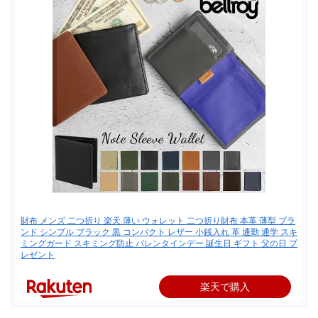
財布 メンズ 二つ折り 楽天 薄い ウォレット 二つ折り財布 本革 薄型 ブラ
ンド シンプル ブラック 黒 コンパクト レザー 小銭入れ 革 通勤 通学 スキ
ミングガード スキミング防止 バレンタインデー 誕生日 ギフト 父の日 プ
レゼント
楽天で購入