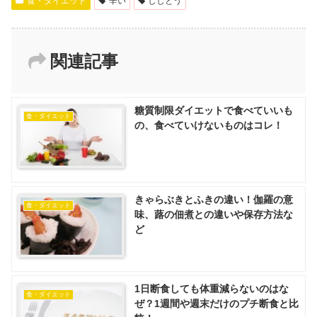
食・ダイエット
辛い
ししとう
関連記事
糖質制限ダイエットで食べていいも
食・ダイエット
の、食べていけないものはコレ！
きゃらぶきとふきの違い！伽羅の意
食・ダイエット
味、蕗の佃煮との違いや保存方法な
ど
1日断食しても体重減らないのはな
食・ダイエット
ぜ？1週間や週末だけのプチ断食と比