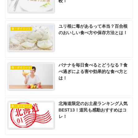
較！
ユリ根に毒があるって本当？百合根
食・ダイエット
のおいしい食べ方や保存方法とは！
バナナを毎日食べるとどうなる？食
食・ダイエット
べ過ぎによる害や効果的な食べ方と
は！
北海道限定のお土産ランキング人気
食・ダイエット
BEST13！道民も感動おすすめはコ
レ！