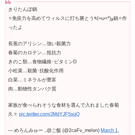
きりたんぽ鍋
✧免疫力を高めてウィルスに打ち勝とう٩(>ω<*)و鍋✧作
ったよ
長葱のアリシン…強い殺菌力
春菊のカロテン…抵抗力
きのこ類…食物繊維･ビタミンD
小松菜…殺菌･抗酸化作用
白菜…ミネラルが豊富
肉…動物性タンパク質
家族が食べられそうな食材を選んで入れました春菊
久々
pic.twitter.com/JMdYJF5sqQ
— めろんみゅー ..‎@ご飯 (@2caFv_melon)
March 1,