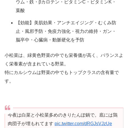
ウム・鉄・βカロテン・ビタミンC・ビタミンK・
葉酸
【効能】美肌効果・アンチエイジング・むくみ防
止・風邪予防・免疫力強化・視力の維持・ガン・
脳卒中・心臓病・動脈硬化を予防
小松菜は、緑黄色野菜の中でも栄養価が高く、バランスよ
く栄養素が含まれている野菜。
特にカルシウムは野菜の中でもトップクラスの含有量で
す。
今夜は白菜と小松菜多めのきりたんぽ鍋で。底には鶏
肉団子が埋もれてます
pic.twitter.com/dRGJsVJzUe