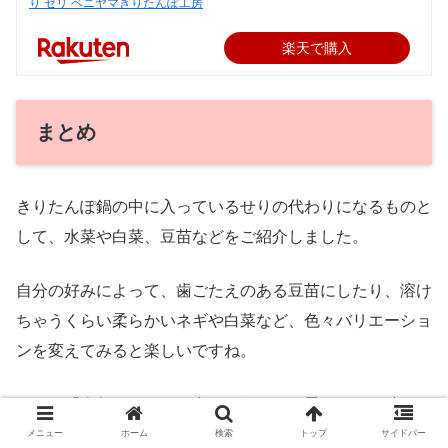
り セリ ベニヤマきりたんぽ工房
楽天で購入
まとめ
きりたんぽ鍋の中に入っているせりの代わりになるものと
して、水菜や白菜、豆苗などをご紹介しました。
自分の好みによって、歯ごたえのある豆苗にしたり、溶け
ちゃうくらい柔らかいネギや白菜など、色々バリエーショ
ンを変えてみると楽しいですね。
でも、「今年こそせりを食べよう！」と思っている時に
は、茎が細めでしっかりとアク抜きをしてから鍋に入れる
メニュー
ホーム
検索
トップ
サイドバー