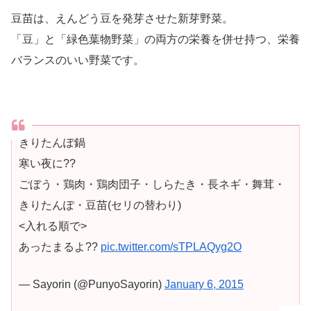
豆苗は、えんどう豆を発芽させた新芽野菜。
「豆」と「緑色葉物野菜」の両方の栄養を併せ持つ、栄養
バランスのいい野菜です。
きりたんぽ鍋
寒い夜に??
ごぼう・鶏肉・鶏肉団子・しらたき・長ネギ・舞茸・
きりたんぽ・豆苗(セリの替わり)
<入れる順で>
あったまるよ??
pic.twitter.com/sTPLAQyg2O
— Sayorin (@PunyoSayorin)
January 6, 2015