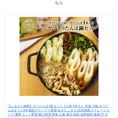
ちら
【ふるさと納税】きりたんぽ 鍋 セット 2人前 4本入り 本場 大館 きりた
んぽまつり2年連続グランプリ受賞 あきたこまち 比内地鶏 ストレートス
ープ 濃厚 カット野菜 郷土料理 簡単 土産 東北 秋田 送料無料 食材 芹 せ