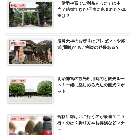
「伊勢神宮でご利益あった」は本
神社・お寺
当？結婚できた/子宝に恵まれたの真
実は？
湯島天神のお守りはプレゼントや郵
神社・お寺
送(通販)でもご利益の効果ある？
明治神宮の観光所用時間と観光ルー
神社・お寺
ト！一緒に楽しめる周辺の観光スポ
ット
合格祈願はいつ行くのが最適？二回
神社・お寺
行くのは？祈り方やお賽銭などマナ
ー