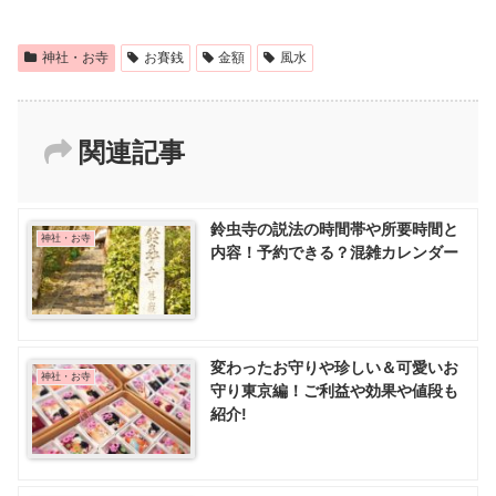
神社・お寺
お賽銭
金額
風水
関連記事
鈴虫寺の説法の時間帯や所要時間と
神社・お寺
内容！予約できる？混雑カレンダー
変わったお守りや珍しい＆可愛いお
神社・お寺
守り東京編！ご利益や効果や値段も
紹介!